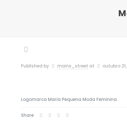
M
Published by
mains_street
at
outubro 21
Logomarca Maria Pequena Moda Feminina
Share