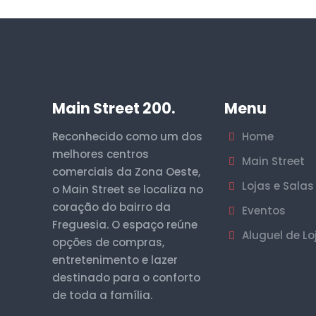
Main Street 200.
Menu
Reconhecido como um dos
Home
melhores centros
Main Street
comerciais da Zona Oeste,
Lojas e Salas
o Main Street se localiza no
coração do bairro da
Eventos
Freguesia. O espaço reúne
Aluguel de Lo
opções de compras,
entretenimento e lazer
destinado para o conforto
de toda a família.