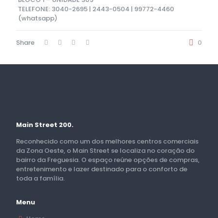
TELEFONE: 3040-2695 | 2443-0504 | 99772-4460
(whatsapp)
Share
0
Main Street 200.
Reconhecido como um dos melhores centros comerciais
da Zona Oeste, o Main Street se localiza no coração do
bairro da Freguesia. O espaço reúne opções de compras,
entretenimento e lazer destinado para o conforto de
toda a família.
Menu